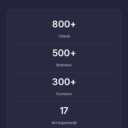
800+
Clienți
500+
Branduri
300+
Furnizori
17
Ani Experiență