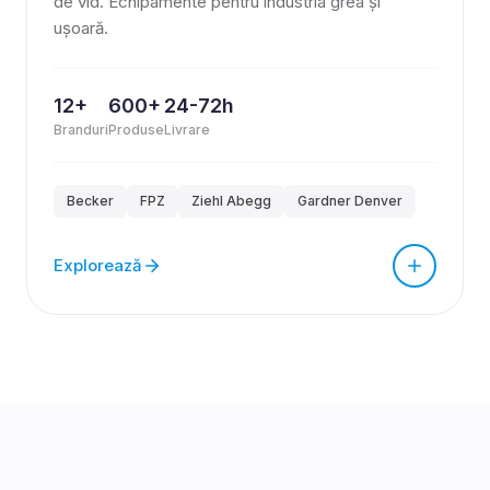
de vid. Echipamente pentru industria grea și
ușoară.
12+
600+
24-72h
Branduri
Produse
Livrare
Becker
FPZ
Ziehl Abegg
Gardner Denver
Explorează