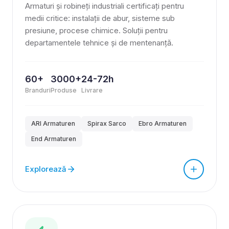
Armaturi și robineți industriali certificați pentru
medii critice: instalații de abur, sisteme sub
presiune, procese chimice. Soluții pentru
departamentele tehnice și de mentenanță.
60+
3000+
24-72h
Branduri
Produse
Livrare
ARI Armaturen
Spirax Sarco
Ebro Armaturen
End Armaturen
Explorează