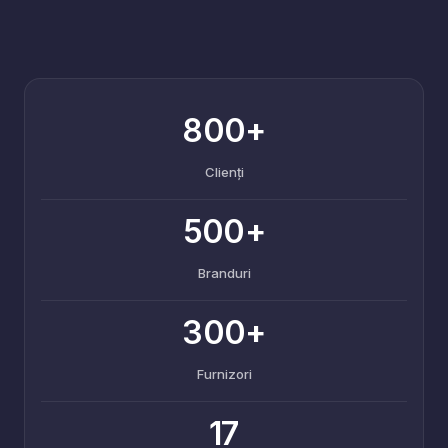
800+
Clienți
500+
Branduri
300+
Furnizori
17