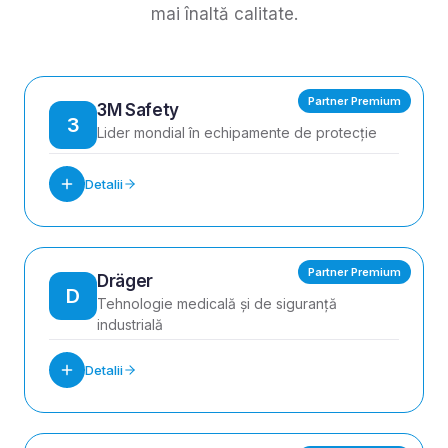
mai înaltă calitate.
Partner Premium
3M Safety
3
Lider mondial în echipamente de protecție
Detalii
Partner Premium
Dräger
D
Tehnologie medicală și de siguranță
industrială
Detalii