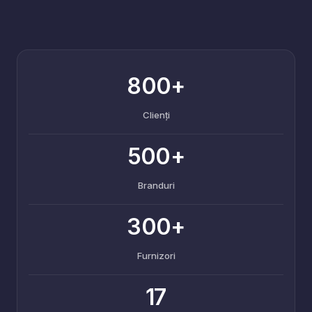
800+
Clienți
500+
Branduri
300+
Furnizori
17