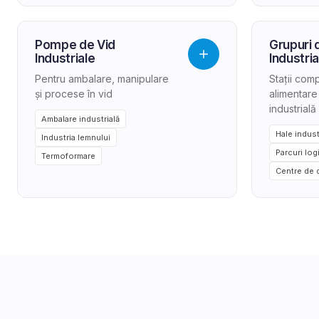
Pompe de Vid
Grupuri
Industriale
Industria
Pentru ambalare, manipulare
Stații com
și procese în vid
alimentare
industrială
Ambalare industrială
Hale indust
Industria lemnului
Parcuri log
Termoformare
Centre de 