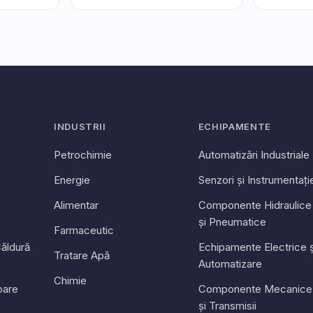
INDUSTRII
ECHIPAMENTE
Petrochimie
Automatizări Industriale
Energie
Senzori și Instrumentați
Alimentar
Componente Hidraulice
și Pneumatice
Farmaceutic
ăldură
Echipamente Electrice ș
Tratare Apă
Automatizare
Chimie
toare
Componente Mecanice
și Transmisii