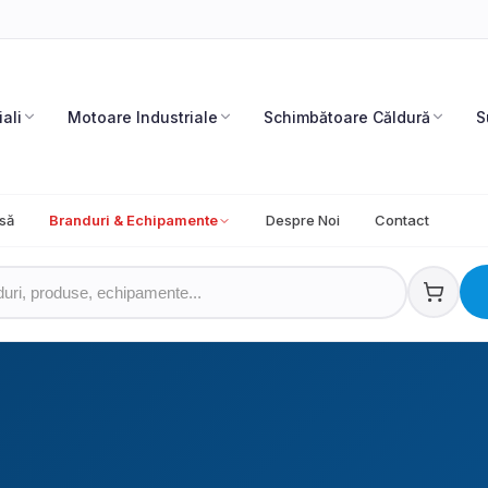
iali
Motoare Industriale
Schimbătoare Căldură
S
să
Branduri & Echipamente
Despre Noi
Contact