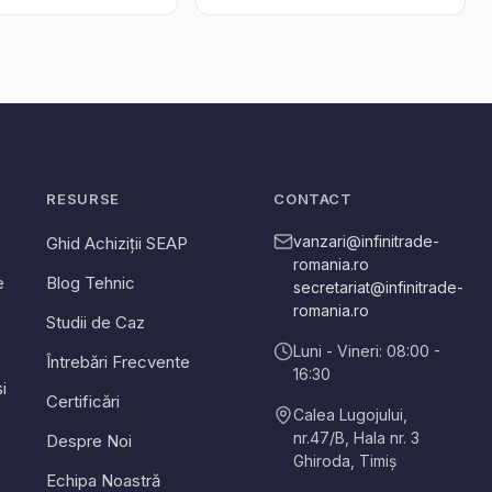
RESURSE
CONTACT
vanzari@infinitrade-
Ghid Achiziții SEAP
romania.ro
e
Blog Tehnic
secretariat@infinitrade-
romania.ro
Studii de Caz
Luni - Vineri: 08:00 -
Întrebări Frecvente
16:30
i
Certificări
Calea Lugojului,
nr.47/B, Hala nr. 3
Despre Noi
Ghiroda
,
Timiș
Echipa Noastră