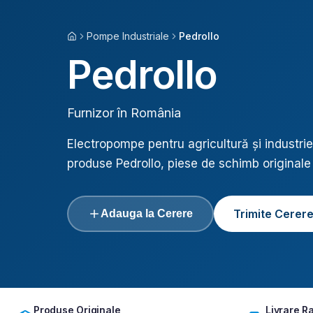
Pompe Industriale
Pedrollo
Acasă
Pedrollo
Furnizor în România
Electropompe pentru agricultură și industrie
produse
Pedrollo
, piese de schimb originale 
Trimite Cerer
Adauga la Cerere
Produse Originale
Livrare R