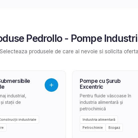
oduse
Pedrollo
-
Pompe Industri
Selecteaza produsele de care ai nevoie si solicita ofert
ubmersibile
Pompe cu Șurub
le
Excentric
aj industrial,
Pentru fluide vâscoase în
și stații de
industria alimentară și
petrochimică
Construcții industriale
Industria alimentară
are
Petrochimie
Biogaz