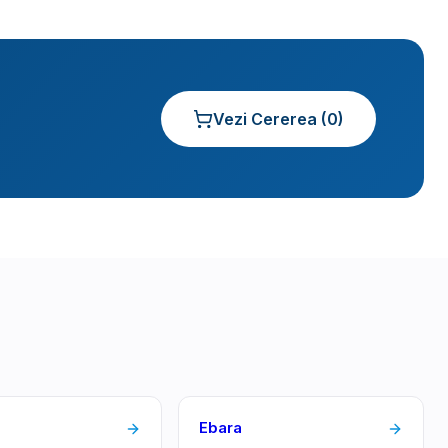
Vezi Cererea (
0
)
Ebara