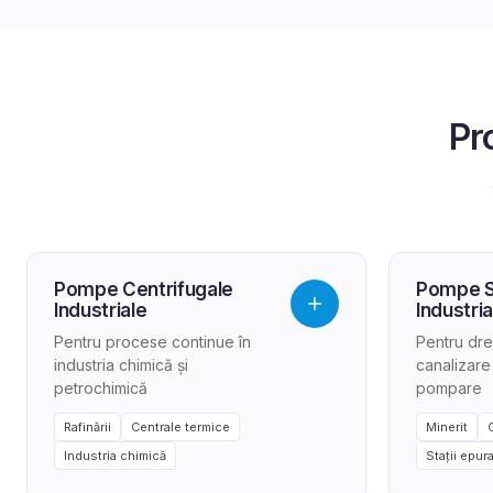
Pr
Pompe Centrifugale
Pompe S
Industriale
Industria
Pentru procese continue în
Pentru dren
industria chimică și
canalizare 
petrochimică
pompare
Rafinării
Centrale termice
Minerit
Industria chimică
Stații epur