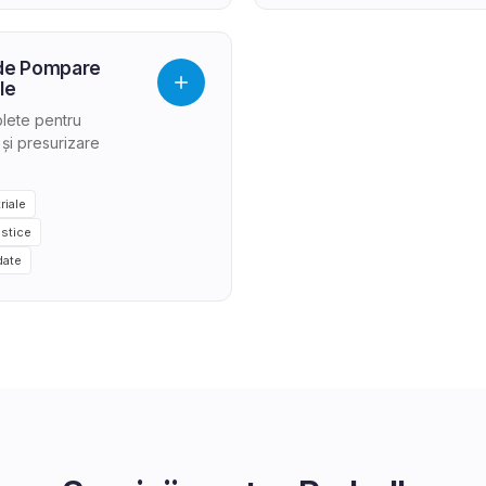
 de Pompare
le
plete pentru
 și presurizare
riale
istice
date