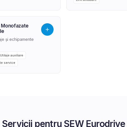
 Monofazate
le
laje și echipamente
Utilaje auxiliare
e service
Servicii pentru
SEW Eurodrive