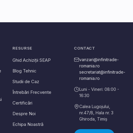
RESURSE
CONTACT
vanzari@infinitrade-
Ghid Achiziții SEAP
romania.ro
e
Blog Tehnic
secretariat@infinitrade-
romania.ro
Studii de Caz
Luni - Vineri: 08:00 -
Întrebări Frecvente
16:30
i
Certificări
Calea Lugojului,
nr.47/B, Hala nr. 3
Despre Noi
Ghiroda
,
Timiș
Echipa Noastră