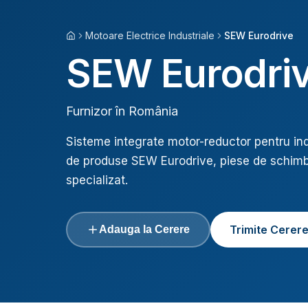
Motoare Electrice Industriale
SEW Eurodrive
Acasă
SEW Eurodri
Furnizor în România
Sisteme integrate motor-reductor pentru ind
de produse
SEW Eurodrive
, piese de schimb
specializat.
Trimite Cerer
Adauga la Cerere