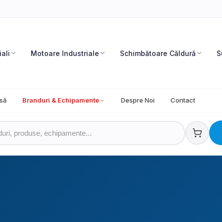
iali
Motoare Industriale
Schimbătoare Căldură
S
să
Branduri & Echipamente
Despre Noi
Contact