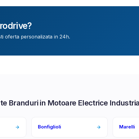
rodrive
?
ti oferta personalizata in 24h.
te Branduri in
Motoare Electrice Industri
Bonfiglioli
Marelli