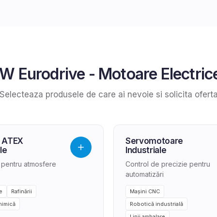
W Eurodrive
-
Motoare Electrice
Selecteaza produsele de care ai nevoie si solicita ofert
 ATEX
Servomotoare
le
Industriale
e pentru atmosfere
Control de precizie pentru
automatizări
e
Rafinării
Mașini CNC
himică
Robotică industrială
Linii ambalare