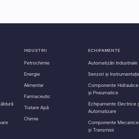
INDUSTRII
ECHIPAMENTE
Petrochimie
Automatizări Industriale
Energie
Senzori și Instrumentați
Alimentar
Componente Hidraulice
și Pneumatice
Farmaceutic
ăldură
Echipamente Electrice ș
Tratare Apă
Automatizare
Chimie
toare
Componente Mecanice
și Transmisii