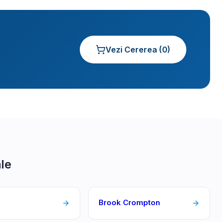
Vezi Cererea (
0
)
ale
Brook Crompton