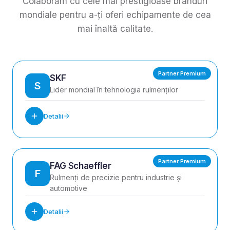
Colaborăm cu cele mai prestigioase branduri
mondiale pentru a-ți oferi echipamente de cea
mai înaltă calitate.
Partner Premium
SKF
S
Lider mondial în tehnologia rulmenților
Detalii
Partner Premium
FAG Schaeffler
F
Rulmenți de precizie pentru industrie și
automotive
Detalii