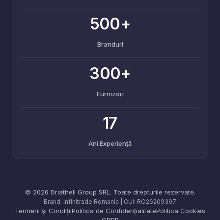
500+
Branduri
300+
Furnizori
17
Ani Experiență
©
2026
Driatheli Group SRL. Toate drepturile rezervate.
Brand: Infinitrade Romania | CUI:
RO26209397
Termeni și Condiții
Politica de Confidențialitate
Politica Cookies