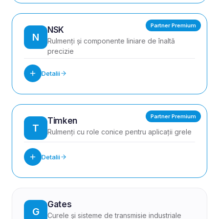
Partner Premium
NSK
N
Rulmenți și componente liniare de înaltă
precizie
Detalii
Partner Premium
Timken
T
Rulmenți cu role conice pentru aplicații grele
Detalii
Gates
G
Curele și sisteme de transmisie industriale