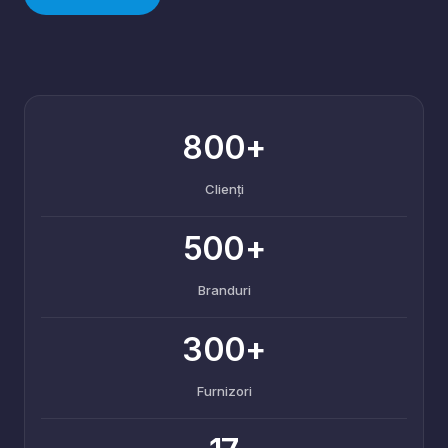
800+
Clienți
500+
Branduri
300+
Furnizori