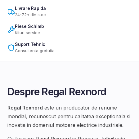
Livrare Rapida
24-72h din stoc
Piese Schimb
Kituri service
Suport Tehnic
Consultanta gratuita
Despre
Regal Rexnord
Regal Rexnord
este un producator de renume
mondial, recunoscut pentru calitatea exceptionala si
inovatia in domeniul
motoare electrice industriale
.
Ca furnizor
Regal Rexnord
in Romania, Infinitrade