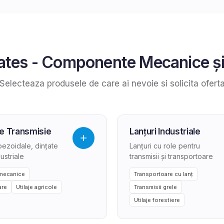
ates
-
Componente Mecanice și 
Selecteaza produsele de care ai nevoie si solicita ofert
e Transmisie
Lanțuri Industriale
pezoidale, dințate
Lanțuri cu role pentru
dustriale
transmisii și transportoare
 mecanice
Transportoare cu lanț
are
Utilaje agricole
Transmisii grele
Utilaje forestiere