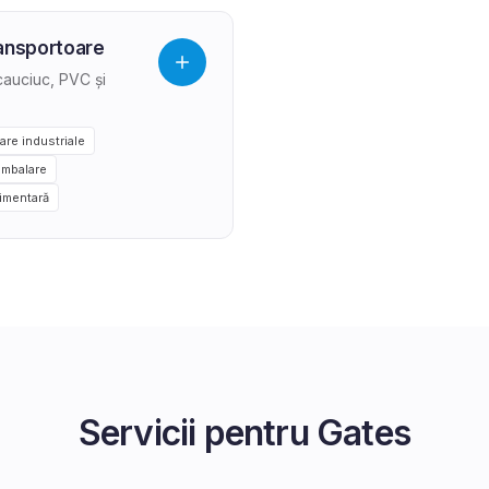
ansportoare
cauciuc, PVC și
are industriale
ambalare
limentară
Servicii pentru
Gates