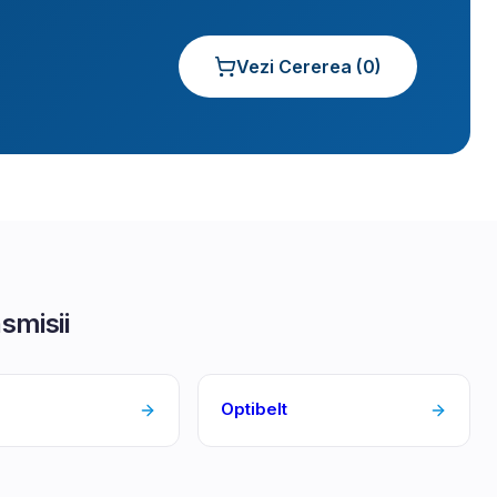
Vezi Cererea (
0
)
smisii
Optibelt