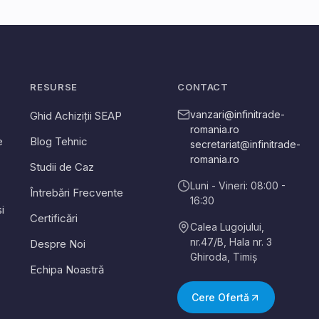
RESURSE
CONTACT
vanzari@infinitrade-
Ghid Achiziții SEAP
romania.ro
e
Blog Tehnic
secretariat@infinitrade-
romania.ro
Studii de Caz
Luni - Vineri: 08:00 -
Întrebări Frecvente
16:30
i
Certificări
Calea Lugojului,
nr.47/B, Hala nr. 3
Despre Noi
Ghiroda
,
Timiș
Echipa Noastră
Cere Ofertă