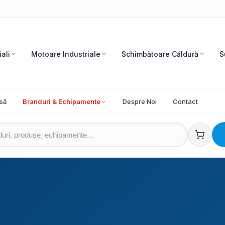
iali
Motoare Industriale
Schimbătoare Căldură
S
să
Branduri & Echipamente
Despre Noi
Contact