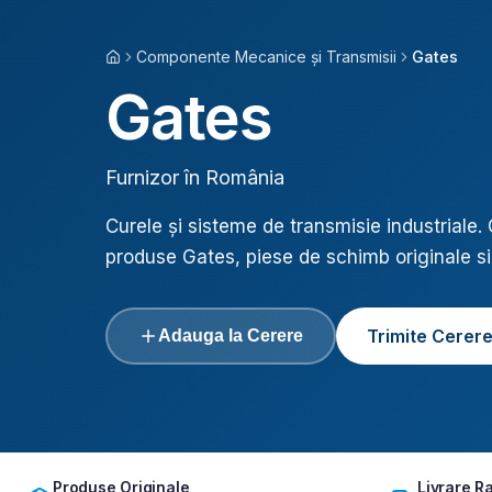
Componente Mecanice și Transmisii
Gates
Acasă
Gates
Furnizor în România
Curele și sisteme de transmisie industriale
.
produse
Gates
, piese de schimb originale si
Trimite Cerer
Adauga la Cerere
Produse Originale
Livrare R