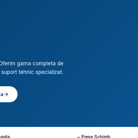
 Oferim gama completa de
 suport tehnic specializat.
ea
apida
Piese Schimb