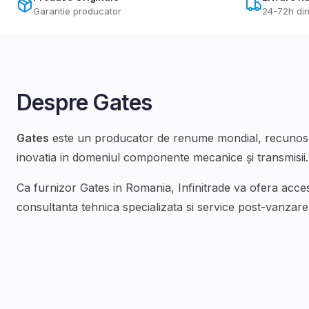
Garantie producator
24-72h din
Despre
Gates
Gates
este un producator de renume mondial, recunoscu
inovatia in domeniul
componente mecanice și transmisii
.
Ca furnizor
Gates
in Romania, Infinitrade va ofera acce
consultanta tehnica specializata si service post-vanzare d