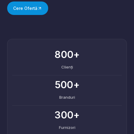
Cere Ofertă
800+
Clienți
500+
Branduri
300+
Furnizori