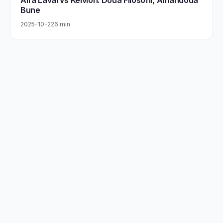
Alfa Laval vs Kelvion: Doua Filosofii, Amandoua
Bune
2025-10-22
6 min