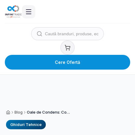
Cere Ofertă
Blog
Oale de Condens: Componenta Mica Care Te Poate Costa Mii de Euro
Acasă
Ghiduri Tehnice