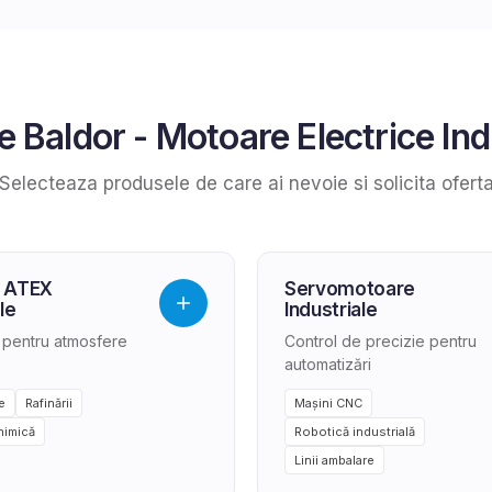
se
Baldor
-
Motoare Electrice Ind
Selecteaza produsele de care ai nevoie si solicita ofert
 ATEX
Servomotoare
le
Industriale
e pentru atmosfere
Control de precizie pentru
automatizări
e
Rafinării
Mașini CNC
himică
Robotică industrială
Linii ambalare