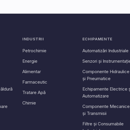
INDUSTRII
ECHIPAMENTE
Petrochimie
Automatizări Industriale
Energie
Senzori și Instrumentați
Alimentar
Componente Hidraulice
și Pneumatice
Farmaceutic
ăldură
Echipamente Electrice ș
Tratare Apă
Automatizare
Chimie
toare
Componente Mecanice
și Transmisii
Filtre și Consumabile