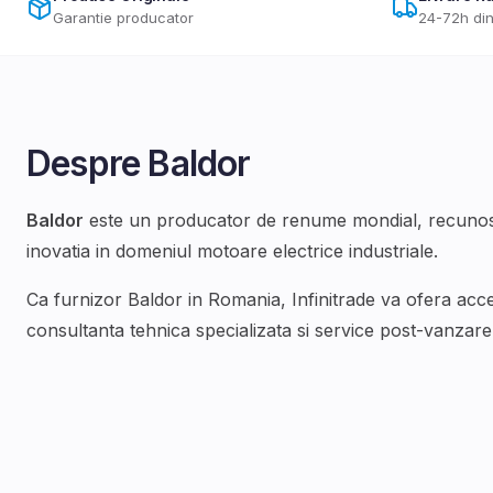
Garantie producator
24-72h din
Despre
Baldor
Baldor
este un producator de renume mondial, recunoscu
inovatia in domeniul
motoare electrice industriale
.
Ca furnizor
Baldor
in Romania, Infinitrade va ofera acc
consultanta tehnica specializata si service post-vanzare d