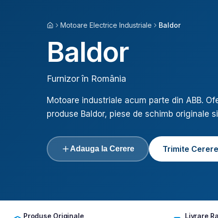
Motoare Electrice Industriale
Baldor
Acasă
Baldor
Furnizor în România
Motoare industriale acum parte din ABB
. O
produse
Baldor
, piese de schimb originale si
Trimite Cerer
Adauga la Cerere
Produse Originale
Livrare R