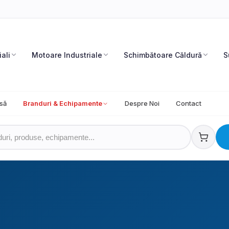
iali
Motoare Industriale
Schimbătoare Căldură
S
să
Branduri & Echipamente
Despre Noi
Contact