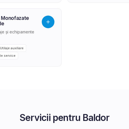
 Monofazate
le
laje și echipamente
Utilaje auxiliare
e service
Servicii pentru
Baldor