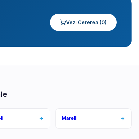
Vezi Cererea (
0
)
ale
li
Marelli