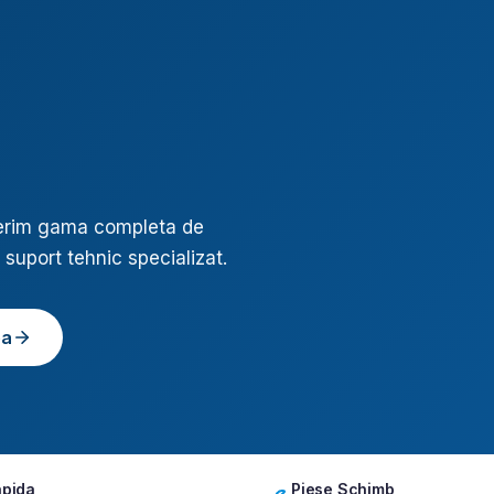
ferim gama completa de
 suport tehnic specializat.
ea
apida
Piese Schimb