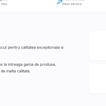
 stoc
Kituri service
t pentru calitatea exceptionala si
es la intreaga gama de produse,
e inalta calitate.