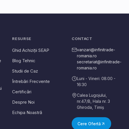
RESURSE
CONTACT
vanzari@infinitrade-
Ghid Achiziții SEAP
romania.ro
e
Blog Tehnic
secretariat@infinitrade-
romania.ro
Studii de Caz
Luni - Vineri: 08:00 -
Întrebări Frecvente
16:30
i
Certificări
Calea Lugojului,
nr.47/B, Hala nr. 3
Despre Noi
Ghiroda
,
Timiș
Echipa Noastră
Cere Ofertă