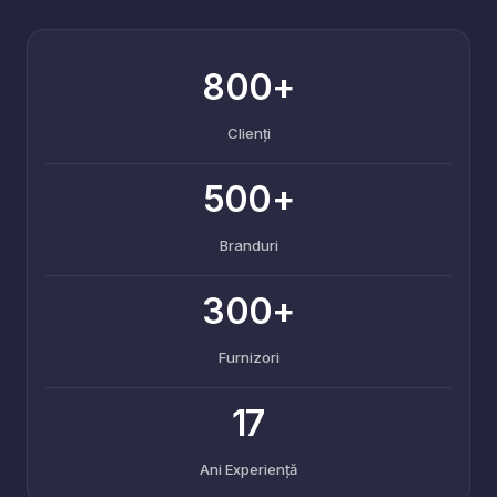
800+
Clienți
500+
Branduri
300+
Furnizori
17
Ani Experiență