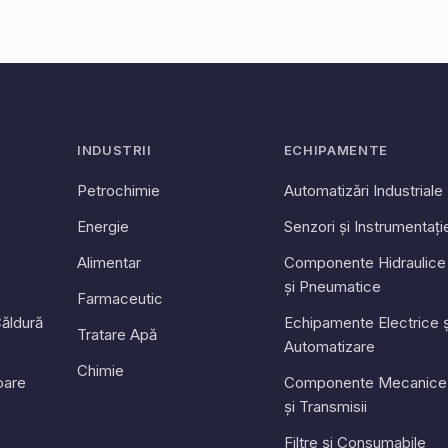
INDUSTRII
ECHIPAMENTE
Petrochimie
Automatizări Industriale
Energie
Senzori și Instrumentați
Alimentar
Componente Hidraulice
și Pneumatice
Farmaceutic
ăldură
Echipamente Electrice ș
Tratare Apă
Automatizare
Chimie
toare
Componente Mecanice
și Transmisii
Filtre și Consumabile