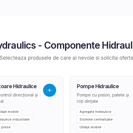
draulics
-
Componente Hidrauli
Selecteaza produsele de care ai nevoie si solicita ofert
toare Hidraulice
Pompe Hidraulice
ntrol direcțional și
Pompe cu piston, palete și
al
roți dințate
ilaje mobile
Agregate hidraulice
draulice industriale
Sisteme centralizate
 prese
Utilaje mobile