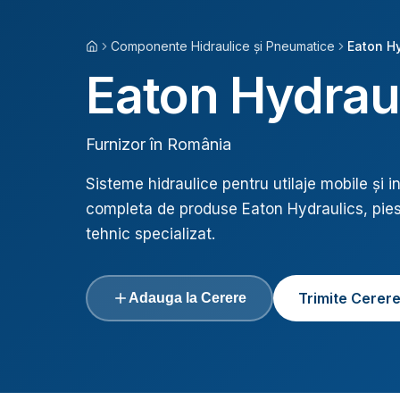
Componente Hidraulice și Pneumatice
Eaton Hy
Acasă
Eaton Hydrau
Furnizor în România
Sisteme hidraulice pentru utilaje mobile și i
completa de produse
Eaton Hydraulics
, pie
tehnic specializat.
Trimite Cerer
Adauga la Cerere