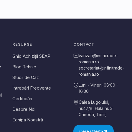
RESURSE
CONTACT
vanzari@infinitrade-
Ghid Achiziții SEAP
romania.ro
e
Blog Tehnic
secretariat@infinitrade-
romania.ro
Studii de Caz
Luni - Vineri: 08:00 -
Întrebări Frecvente
16:30
i
Certificări
Calea Lugojului,
nr.47/B, Hala nr. 3
Despre Noi
Ghiroda
,
Timiș
Echipa Noastră
Cere Ofertă