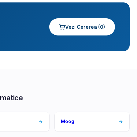
Vezi Cererea (
0
)
umatice
Moog