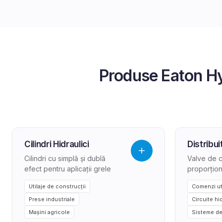
Produse
Eaton Hy
Cilindri Hidraulici
Distribui
Cilindri cu simplă și dublă
Valve de co
efect pentru aplicații grele
proporțion
Utilaje de construcții
Comenzi ut
Prese industriale
Circuite hi
Mașini agricole
Sisteme de