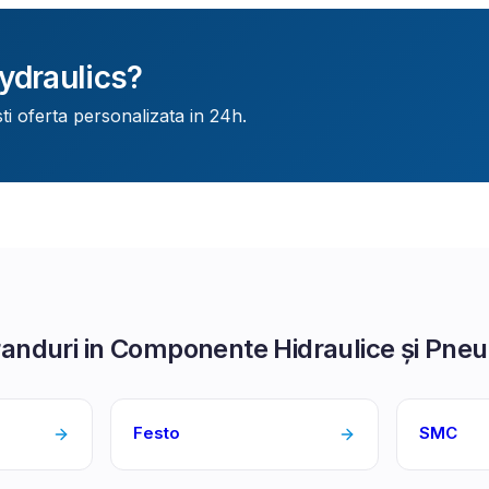
ydraulics
?
ti oferta personalizata in 24h.
randuri in
Componente Hidraulice și Pne
Festo
SMC