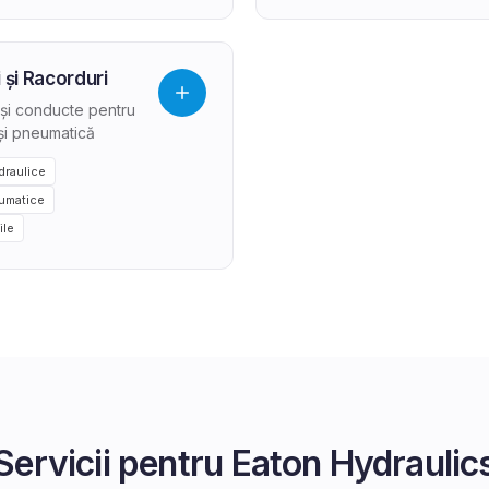
 și Racorduri
și conducte pentru
 și pneumatică
idraulice
umatice
ile
Servicii pentru
Eaton Hydraulic