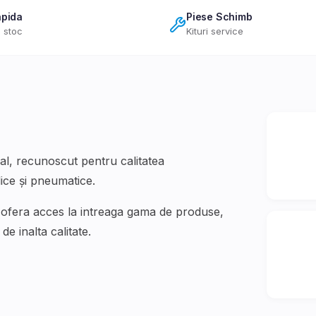
apida
Piese Schimb
 stoc
Kituri service
, recunoscut pentru calitatea
ice și pneumatice
.
 ofera acces la intreaga gama de produse,
e inalta calitate.