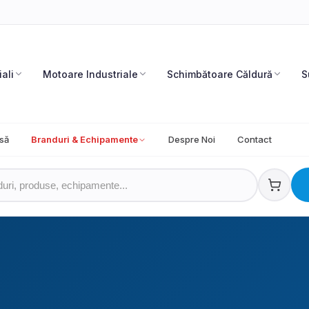
iali
Motoare Industriale
Schimbătoare Căldură
S
să
Branduri & Echipamente
Despre Noi
Contact