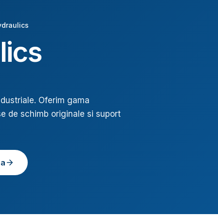
draulics
lics
ndustriale
. Oferim gama
se de schimb originale si suport
ea