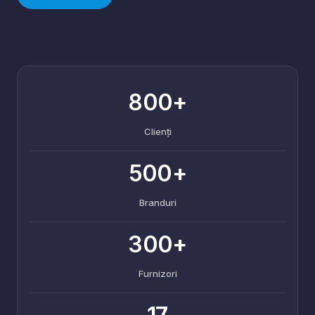
800+
Clienți
500+
Branduri
300+
Furnizori