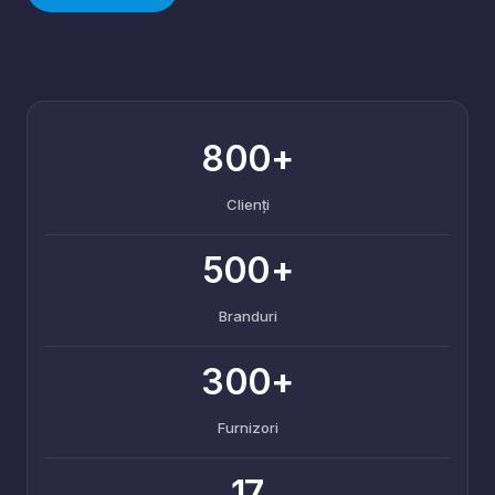
800+
Clienți
500+
Branduri
300+
Furnizori
17