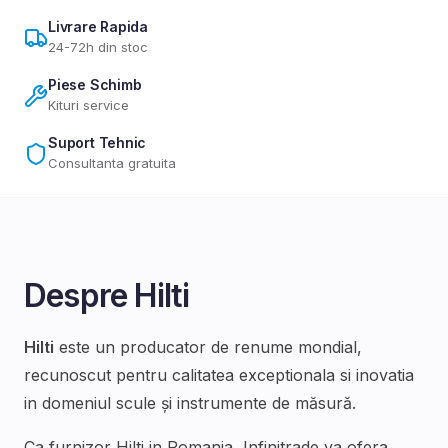
Livrare Rapida
24-72h din stoc
Piese Schimb
Kituri service
Suport Tehnic
Consultanta gratuita
Despre
Hilti
Hilti
este un producator de renume mondial,
recunoscut pentru calitatea exceptionala si inovatia
in domeniul
scule și instrumente de măsură
.
Ca furnizor
Hilti
in Romania, Infinitrade va ofera