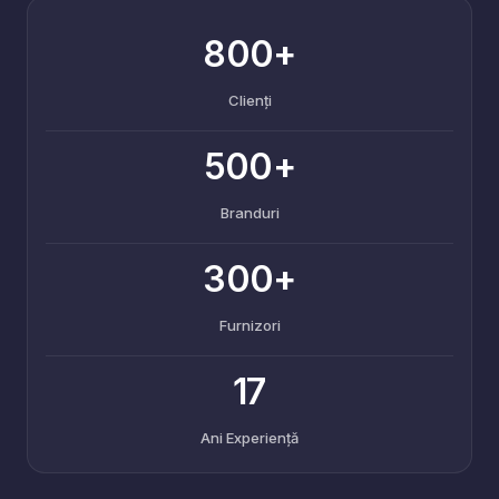
800+
Clienți
500+
Branduri
300+
Furnizori
17
Ani Experiență