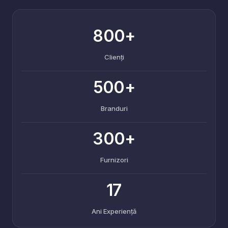
800+
Clienți
500+
Branduri
300+
Furnizori
17
Ani Experiență