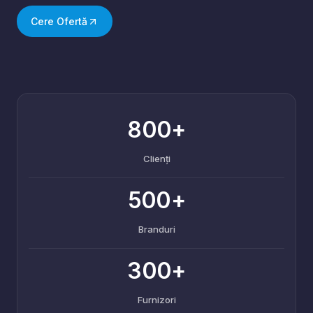
Cere Ofertă
800+
Clienți
500+
Branduri
300+
Furnizori