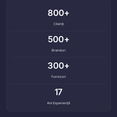
800+
Clienți
500+
Branduri
300+
Furnizori
17
Ani Experiență