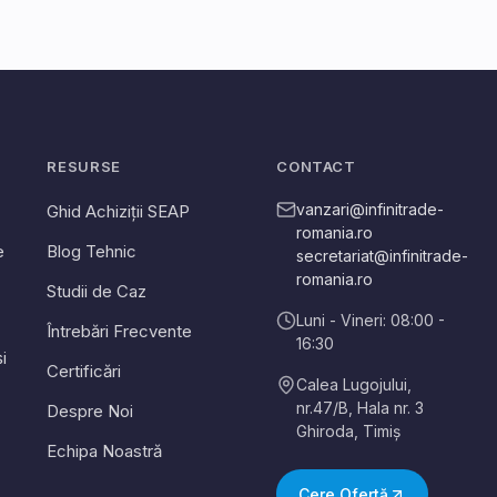
RESURSE
CONTACT
vanzari@infinitrade-
Ghid Achiziții SEAP
romania.ro
e
Blog Tehnic
secretariat@infinitrade-
romania.ro
Studii de Caz
Luni - Vineri: 08:00 -
Întrebări Frecvente
16:30
i
Certificări
Calea Lugojului,
nr.47/B, Hala nr. 3
Despre Noi
Ghiroda
,
Timiș
Echipa Noastră
Cere Ofertă