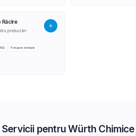
e Răcire
tru prelucrări
CNC
Frezare metale
Servicii pentru
Würth Chimice