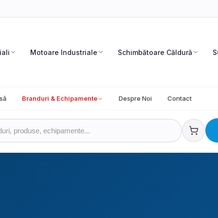
iali
Motoare Industriale
Schimbătoare Căldură
S
să
Branduri & Echipamente
Despre Noi
Contact