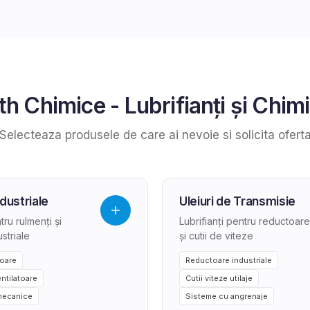
th Chimice
-
Lubrifianți și Chim
Selecteaza produsele de care ai nevoie si solicita ofert
dustriale
Uleiuri de Transmisie
ru rulmenți și
Lubrifianți pentru reductoare
striale
și cutii de viteze
oare
Reductoare industriale
ntilatoare
Cutii viteze utilaje
 mecanice
Sisteme cu angrenaje