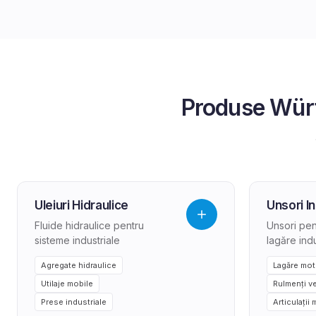
Produse
Wür
Uleiuri Hidraulice
Unsori In
Fluide hidraulice pentru
Unsori pent
sisteme industriale
lagăre indu
Agregate hidraulice
Lagăre mot
Utilaje mobile
Rulmenți ve
Prese industriale
Articulații