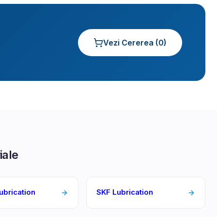
Vezi Cererea (
0
)
iale
ubrication
SKF Lubrication