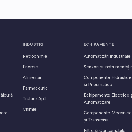
INDUSTRII
ECHIPAMENTE
Petrochimie
Automatizări Industriale
Energie
Senzori și Instrumentați
Alimentar
Componente Hidraulice
și Pneumatice
Farmaceutic
ăldură
Echipamente Electrice ș
Tratare Apă
Automatizare
Chimie
toare
Componente Mecanice
și Transmisii
Filtre și Consumabile