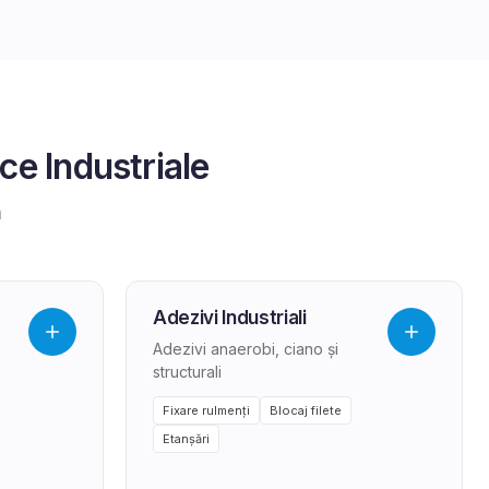
ice Industriale
a
Adezivi Industriali
Adezivi anaerobi, ciano și
structurali
Fixare rulmenți
Blocaj filete
Etanșări