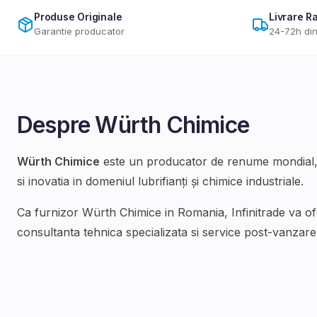
Produse Originale
Livrare R
Garantie producator
24-72h din
Despre
Würth Chimice
Würth Chimice
este un producator de renume mondial, 
si inovatia in domeniul
lubrifianți și chimice industriale
.
Ca furnizor
Würth Chimice
in Romania, Infinitrade va o
consultanta tehnica specializata si service post-vanzare d