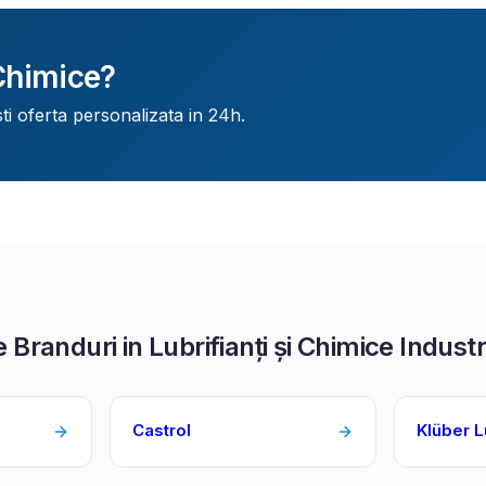
Chimice
?
ti oferta personalizata in 24h.
e Branduri in
Lubrifianți și Chimice Industr
Castrol
Klüber L