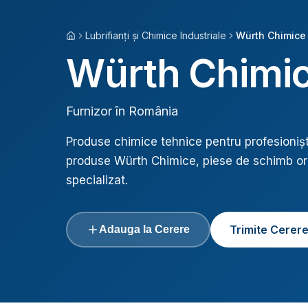
Lubrifianți și Chimice Industriale
Würth Chimice
Acasă
Würth Chimi
Furnizor în România
Produse chimice tehnice pentru profesionișt
produse
Würth Chimice
, piese de schimb or
specializat.
Trimite Cerer
Adauga la Cerere