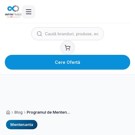
Cere Ofertă
Blog
Programul de Mentenanta Care Ne-a Redus Interventiile de Urgenta cu 80%
Acasă
Mentenanta