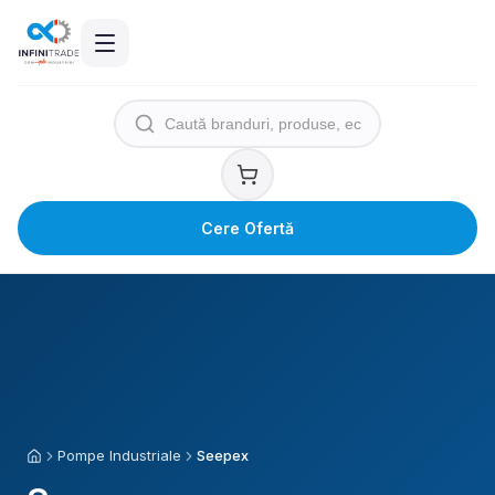
Cere Ofertă
Pompe Industriale
Seepex
Acasă