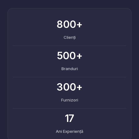
800+
Clienți
500+
Branduri
300+
Furnizori
17
Ani Experiență